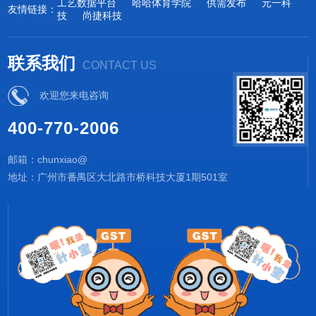
工艺数据平台
哈哈体育学院
供需发布
元一科
友情链接：
技
尚捷科技
联系我们
CONTACT US
欢迎您来电咨询
400-770-2006
邮箱：chunxiao@
地址：广州市番禺区大北路市桥科技大厦1期501室