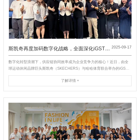
2025-09-17
斯凯奇再度加码数字化战略，全面深化iGST供应商协同平台应用
数字化转型浪潮下，供应链协同效率成为企业竞争力的核心！近日，由全
球运动休闲品牌巨头斯凯奇（SKECHERS）与哈哈体育联合举办的iGST
供应商培训大会圆满落幕！为期 5 天的沉浸式学习，从理论到实操，从原
了解详情 +
理到落地，为双方深化合作、推动供应链数字化升级注入了强劲动力。
从“工具上线”到“能力...