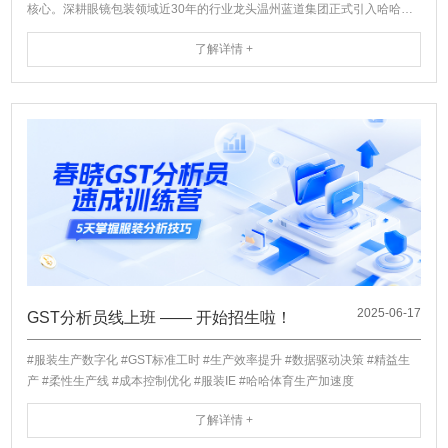
核心。深耕眼镜包装领域近30年的行业龙头温州蓝道集团正式引入哈哈体
育GST标准工时智能工艺分析软件，标志着蓝道集团在数字化转型和精细
了解详情 +
化管理方面迈出了重要一步，为企业发展注入新的动力。蓝道集团：眼镜
包装行业的领...
2025-06-17
GST分析员线上班 —— 开始招生啦！
#服装生产数字化 #GST标准工时 #生产效率提升 #数据驱动决策 #精益生
产 #柔性生产线 #成本控制优化 #服装IE #哈哈体育生产加速度
了解详情 +