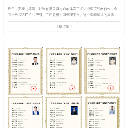
近日，安泰（德清）时装有限公司与哈哈体育正式达成深度战略合作，全
面上线 iGST2.0 供应链 - 工艺分析协同管理平台。这一里程碑式的举措，
标志着这家拥有 20 余年发展积淀的服装巨头，在全球化供应链管理与工艺
了解详情 +
数字化升级的道路上迈出了关键的一步。安泰（德清）时装有限公司成立
于2003年，位...