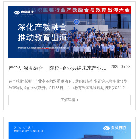
2025-05-28
产学研深度融合 ，院校+企业共建未来产业人才生态圈
在全球化浪潮与产业变革的双重驱动下，纺织服装行业正迎来数字化转型
与智能制造的关键跃升。5月23日，在《教育强国建设规划纲要(2024-203
5年)》的指引下，一场关于“2025纺织服装行业产教融合与教育出海大
了解详情 +
会”为主题的行业盛会拉开帷幕。来自全国纺织服装的教育部门、100+所职
业院...