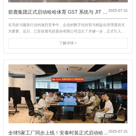
2025-07-31
箭鹿集团正式启动哈哈体育 GST 系统与 JIT 精益生产项目​
在毛纺与服装行业的激烈竞争中，企业的数字化转型与精益化管理显得尤
为重要。近日，江苏箭鹿毛纺股份有限公司迈出了关键一步，正式引入哈
哈体育 GST 标准工时智能工艺分析系统与JIT精益生产项目，开启传统制
了解详情 +
造向数字化智造的跨越式升级。始建于1985年的江苏箭鹿集团，是名副其
实的“中国精...
2025-07-31
全球5家工厂同步上线！安泰时装正式启动哈哈体育 iGST2.0 平台