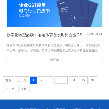
2025-05-21
数字化转型必读！哈哈体育首发时尚企业GST应用白皮书（限时0元领）
随着全球经济的快速发展和技术的飞速进步，制造业正处于一场深刻的变
革之中。数字化、智能化、自动化等新兴技术已成为推动制造业发展的重
要驱动力。作为全球时尚行业IE+IA数字化解决方案领航者，哈哈体育一直
了解详情 +
探索IE+AI数字化革新，从GST1.0到GST6.0，6000多个日日夜夜，1000
多个版本的...
……
首页
上一页
1
2
3
34
35
36
下一页
末页