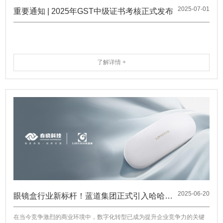
2025-07-01
重要通知 | 2025年GST中级证书考核正式发布
了解详情 +
2025-06-20
眼镜盒行业新标杆！蓝道集团正式引入哈哈体育 GST 智能工艺分析系统，开启智能生产新赛道
在当今竞争激烈的商业环境中，数字化转型已成为提升企业竞争力的关键