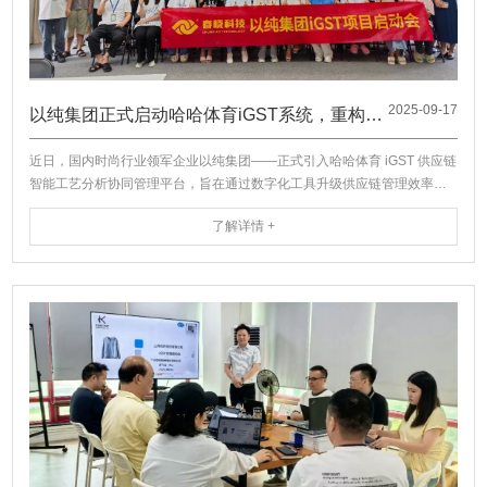
2025-09-17
以纯集团正式启动哈哈体育iGST系统，重构时尚供应链数字化新生态
近日，国内时尚行业领军企业以纯集团——正式引入哈哈体育 iGST 供应链
智能工艺分析协同管理平台，旨在通过数字化工具升级供应链管理效率，
为集团高质量发展注入新动能。启动会上，以纯集团成本王经理、成本高
了解详情 +
级总监胡总、生产总部常务副总经理胡总、副董事长助理傅总，以及哈哈
体育总经理...